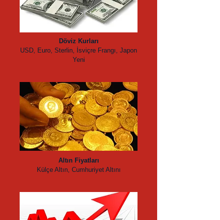
Döviz Kurları
USD, Euro, Sterlin, İsviçre Frangı, Japon
Yeni
Altın Fiyatları
Külçe Altın, Cumhuriyet Altını