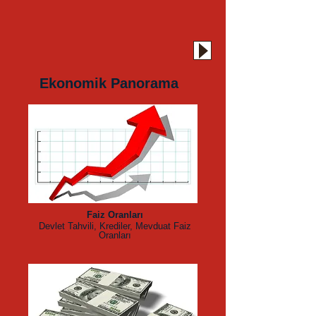
Ekonomik Panorama
Faiz Oranları
Devlet Tahvili, Krediler, Mevduat Faiz
Oranları