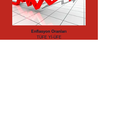
Enflasyon Oranları
TÜFE
Yİ-ÜFE
Borsa İstanbul
Endeks, Hacim, Piyasa Değeri, Fiyat-
Kazanç Oranı