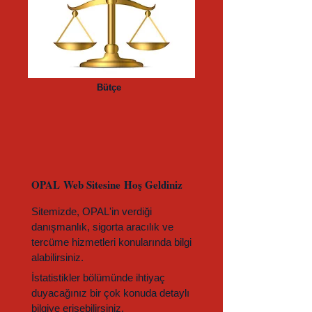
Bütçe
OPAL Web Sitesine Hoş Geldiniz
Sitemizde, OPAL'in verdiği
danışmanlık, sigorta aracılık ve
tercüme hizmetleri konularında bilgi
alabilirsiniz.
İstatistikler bölümünde ihtiyaç
duyacağınız bir çok konuda detaylı
bilgiye erişebilirsiniz.