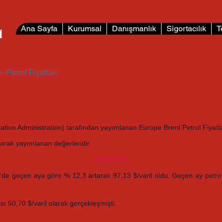
L
Ana Sayfa
Kurumsal
Danışmanlık
Sigortacılık
T
>
Petrol Fiyatları
n Administration) tarafından yayımlanan Europe Brent Petrol Fiyatları ile 
larak yayımlanan değerleridir.
'de geçen aya göre % 12,3 artarak 97,13 $/varil oldu. Geçen ay petrol fi
ası 50,70 $/varil olarak gerçekleşmişti.