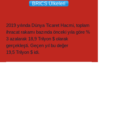
BRICS Ülkeleri
2019 yılında Dünya Ticaret Hacmi, toplam
ihracat rakamı bazında önceki yıla göre %
3 azalarak 18,9 Trilyon $ olarak
gerçekleşti. Geçen yıl bu değer
19,5 Trilyon $ idi.
© 2017 Opal Yönetim Danışmanlığı Ltd.Şti.