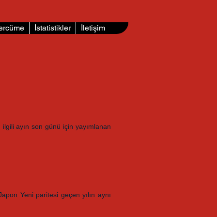
ercüme
İstatistikler
İletişim
ilgili ayın son günü için yayımlanan
apon Yeni paritesi geçen yılın aynı