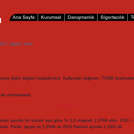
L
Ana Sayfa
Kurumsal
Danışmanlık
Sigortacılık
T
D / Japon Yeni
e ilişkin bilgileri bulabilirsiniz.
Kullanılan değerler, TCMB tarafından 
ak verilmektedir.
iran ayında bir önceki aya göre % 1,6 düşerek 1,0768 oldu. USD / J
dır. Parite, geçen ay 1,0946 ve 2019 Haziran ayında 1,1001 idi.