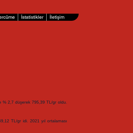
ercüme
İstatistikler
İletişim
öre % 2,7 düşerek 795,39 TL/gr oldu.
9,12 TL/gr idi.
2021 yıl ortalaması