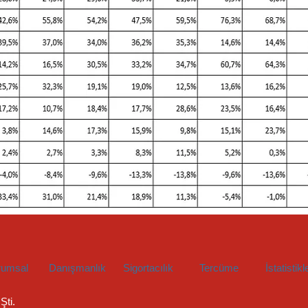
rumsal
Danışmanlık
Sigortacılık
Tercüme
İstatistikl
Şti.