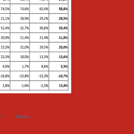
er
İletişim