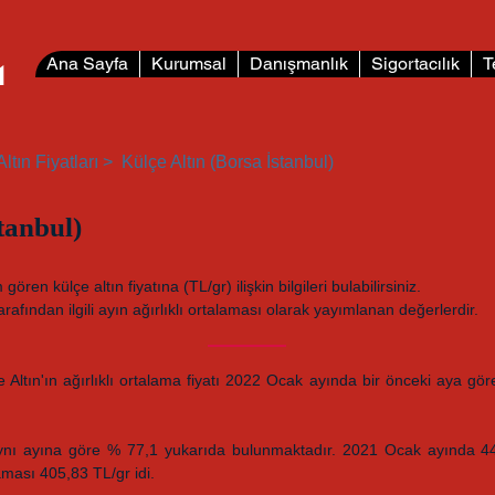
L
Ana Sayfa
Kurumsal
Danışmanlık
Sigortacılık
T
Altın Fiyatları >
Külçe Altın (Borsa İstanbul)
tanbul)
ren külçe altın fiyatına (TL/gr) ilişkin bilgileri bulabilirsiniz.
arafından ilgili ayın ağırlıklı ortalaması olarak yayımlanan değerlerdir.
 Altın'ın ağırlıklı ortalama fiyatı 2022 Ocak ayında bir önceki aya g
aynı ayına göre % 77,1 yukarıda bulunmaktadır. 2021 Ocak ayında 44
aması 405,83 TL/gr idi.